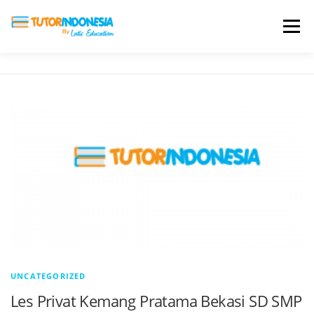
Menu
HOME
ABOUT US
JADI PENGAJAR
BIAYA LES
TESTIMONI
PROFIL ALUMNI
BLOG
DAFTAR SEKOLAH
UNCATEGORIZED
Les Privat Kemang Pratama Bekasi SD SMP