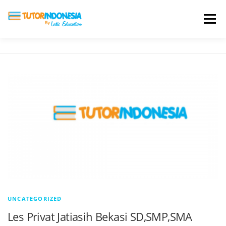
Menu
HOME
ABOUT US
JADI PENGAJAR
BIAYA LES
TESTIMONI
PROFIL ALUMNI
BLOG
DAFTAR SEKOLAH
UNCATEGORIZED
Les Privat Jatiasih Bekasi SD,SMP,SMA