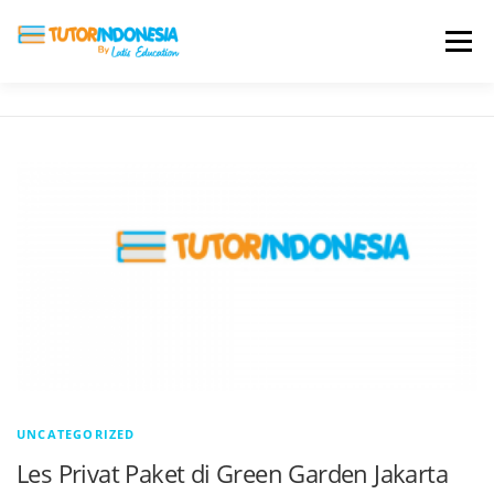
Menu
HOME
ABOUT US
JADI PENGAJAR
BIAYA LES
TESTIMONI
PROFIL ALUMNI
BLOG
DAFTAR SEKOLAH
UNCATEGORIZED
Les Privat Paket di Green Garden Jakarta