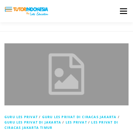
Menu
HOME
ABOUT US
JADI PENGAJAR
BIAYA LES
TESTIMONI
PROFIL ALUMNI
BLOG
DAFTAR SEKOLAH
GURU LES PRIVAT
/
GURU LES PRIVAT DI CIRACAS JAKARTA
/
GURU LES PRIVAT DI JAKARTA
/
LES PRIVAT
/
LES PRIVAT DI
CIRACAS JAKARTA TIMUR