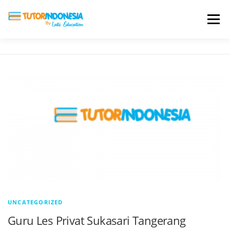
Menu
HOME
ABOUT US
JADI PENGAJAR
BIAYA LES
TESTIMONI
PROFIL ALUMNI
BLOG
DAFTAR SEKOLAH
UNCATEGORIZED
Guru Les Privat Sukasari Tangerang