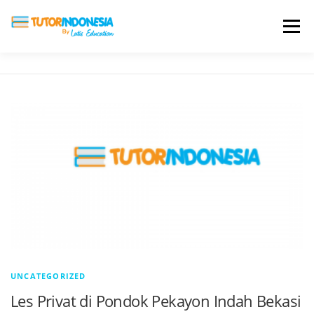
Menu
HOME
ABOUT US
JADI PENGAJAR
BIAYA LES
TESTIMONI
PROFIL ALUMNI
BLOG
DAFTAR SEKOLAH
UNCATEGORIZED
Les Privat di Pondok Pekayon Indah Bekasi