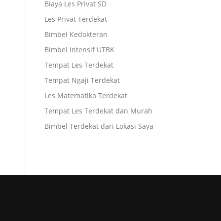
Biaya Les Privat SD
Les Privat Terdekat
Bimbel Kedokteran
Bimbel Intensif UTBK
Tempat Les Terdekat
Tempat Ngaji Terdekat
Les Matematika Terdekat
Tempat Les Terdekat dan Murah
Bimbel Terdekat dari Lokasi Saya