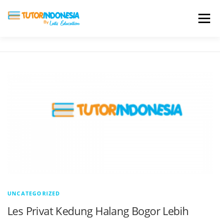
Menu
HOME
ABOUT US
JADI PENGAJAR
BIAYA LES
TESTIMONI
PROFIL ALUMNI
BLOG
DAFTAR SEKOLAH
UNCATEGORIZED
Les Privat Kedung Halang Bogor Lebih