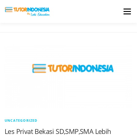
Menu
HOME
ABOUT US
JADI PENGAJAR
BIAYA LES
TESTIMONI
PROFIL ALUMNI
BLOG
DAFTAR SEKOLAH
UNCATEGORIZED
Les Privat Bekasi SD,SMP,SMA Lebih