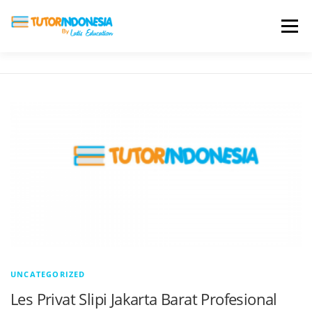
Menu
HOME
ABOUT US
JADI PENGAJAR
BIAYA LES
TESTIMONI
PROFIL ALUMNI
BLOG
DAFTAR SEKOLAH
UNCATEGORIZED
Les Privat Slipi Jakarta Barat Profesional