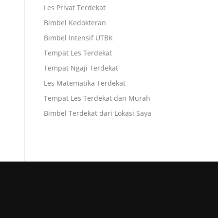
Les Privat Terdekat
Bimbel Kedokteran
Bimbel Intensif UTBK
Tempat Les Terdekat
Tempat Ngaji Terdekat
Les Matematika Terdekat
Tempat Les Terdekat dan Murah
Bimbel Terdekat dari Lokasi Saya