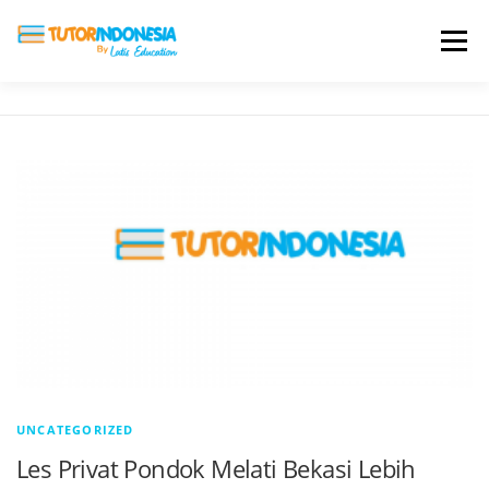
Menu
HOME
ABOUT US
JADI PENGAJAR
BIAYA LES
TESTIMONI
PROFIL ALUMNI
BLOG
DAFTAR SEKOLAH
UNCATEGORIZED
Les Privat Pondok Melati Bekasi Lebih