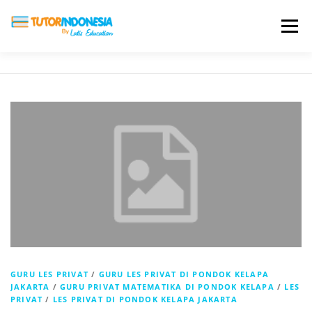
Menu
HOME
ABOUT US
JADI PENGAJAR
BIAYA LES
TESTIMONI
PROFIL ALUMNI
BLOG
DAFTAR SEKOLAH
GURU LES PRIVAT
/
GURU LES PRIVAT DI PONDOK KELAPA
JAKARTA
/
GURU PRIVAT MATEMATIKA DI PONDOK KELAPA
/
LES
PRIVAT
/
LES PRIVAT DI PONDOK KELAPA JAKARTA