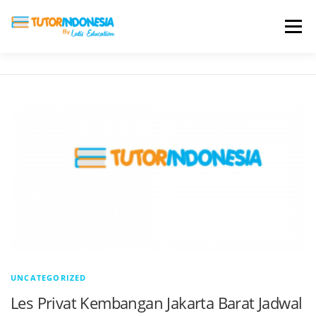
Menu
HOME
ABOUT US
JADI PENGAJAR
BIAYA LES
TESTIMONI
PROFIL ALUMNI
BLOG
DAFTAR SEKOLAH
UNCATEGORIZED
Les Privat Kembangan Jakarta Barat Jadwal