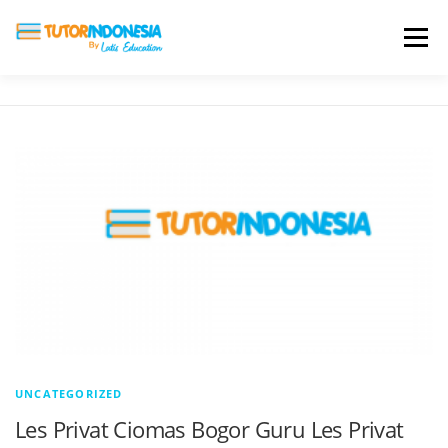
Menu
HOME
ABOUT US
JADI PENGAJAR
BIAYA LES
TESTIMONI
PROFIL ALUMNI
BLOG
DAFTAR SEKOLAH
UNCATEGORIZED
Les Privat Ciomas Bogor Guru Les Privat