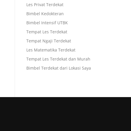
Les Privat Terdekat
Bimbel Kedokteran
Bimbel Intensif UTBK
Tempat Les Terdekat
Tempat Ngaji Terdekat
Les Matematika Terdekat
Tempat Les Terdekat dan Murah
Bimbel Terdekat dari Lokasi Saya