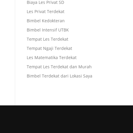
Biaya Les Privat SD
Les Privat Terdekat
Bimbel Kedokteran
Bimbel Intensif UTBK
Tempat Les Terdekat
Tempat Ngaji Terdekat
Les Matematika Terdekat
Tempat Les Terdekat dan Murah
Bimbel Terdekat dari Lokasi Saya