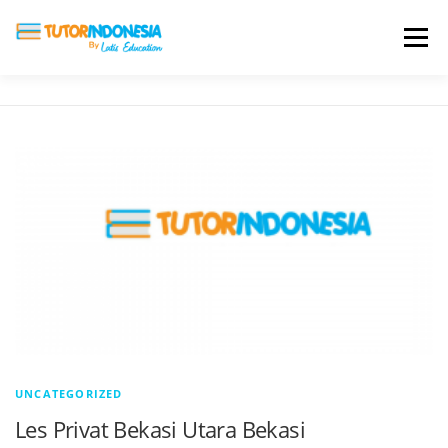
Menu
HOME
ABOUT US
JADI PENGAJAR
BIAYA LES
TESTIMONI
PROFIL ALUMNI
BLOG
DAFTAR SEKOLAH
UNCATEGORIZED
Les Privat Bekasi Utara Bekasi