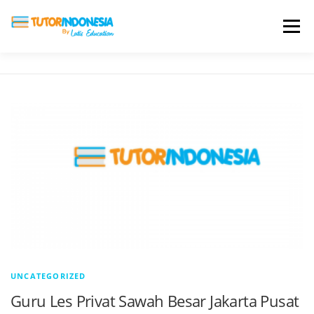
Menu
HOME
ABOUT US
JADI PENGAJAR
BIAYA LES
TESTIMONI
PROFIL ALUMNI
BLOG
DAFTAR SEKOLAH
UNCATEGORIZED
Guru Les Privat Sawah Besar Jakarta Pusat