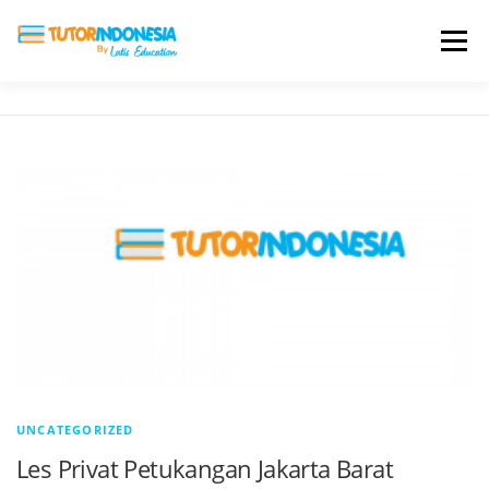
Menu
HOME
ABOUT US
JADI PENGAJAR
BIAYA LES
TESTIMONI
PROFIL ALUMNI
BLOG
DAFTAR SEKOLAH
UNCATEGORIZED
Les Privat Petukangan Jakarta Barat