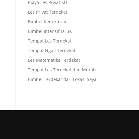
Biaya Les Privat SD
Les Privat Terdekat
Bimbel Kedokteran
Bimbel Intensif UTBK
Tempat Les Terdekat
Tempat Ngaji Terdekat
Les Matematika Terdekat
Tempat Les Terdekat dan Murah
Bimbel Terdekat dari Lokasi Saya