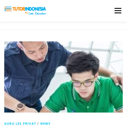
Menu
HOME
ABOUT US
JADI PENGAJAR
BIAYA LES
TESTIMONI
PROFIL ALUMNI
BLOG
DAFTAR SEKOLAH
GURU LES PRIVAT
/
NEWS