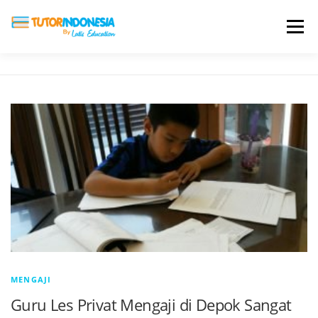
Menu
HOME
ABOUT US
JADI PENGAJAR
BIAYA LES
TESTIMONI
PROFIL ALUMNI
BLOG
DAFTAR SEKOLAH
MENGAJI
Guru Les Privat Mengaji di Depok Sangat