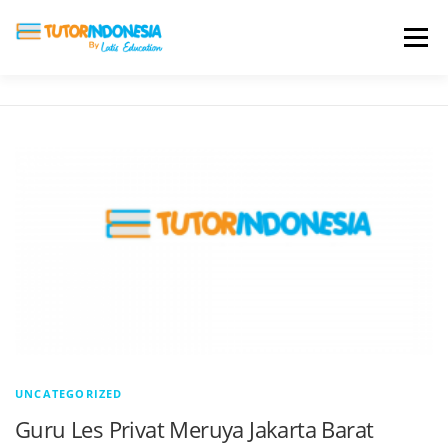
Menu
HOME
ABOUT US
JADI PENGAJAR
BIAYA LES
TESTIMONI
PROFIL ALUMNI
BLOG
DAFTAR SEKOLAH
UNCATEGORIZED
Guru Les Privat Meruya Jakarta Barat