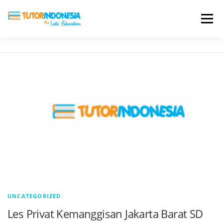
Menu
HOME
ABOUT US
JADI PENGAJAR
BIAYA LES
TESTIMONI
PROFIL ALUMNI
BLOG
DAFTAR SEKOLAH
UNCATEGORIZED
Les Privat Kemanggisan Jakarta Barat SD