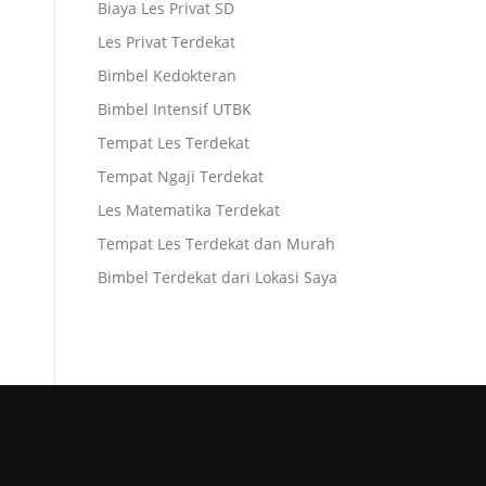
Biaya Les Privat SD
Les Privat Terdekat
Bimbel Kedokteran
Bimbel Intensif UTBK
Tempat Les Terdekat
Tempat Ngaji Terdekat
Les Matematika Terdekat
Tempat Les Terdekat dan Murah
Bimbel Terdekat dari Lokasi Saya