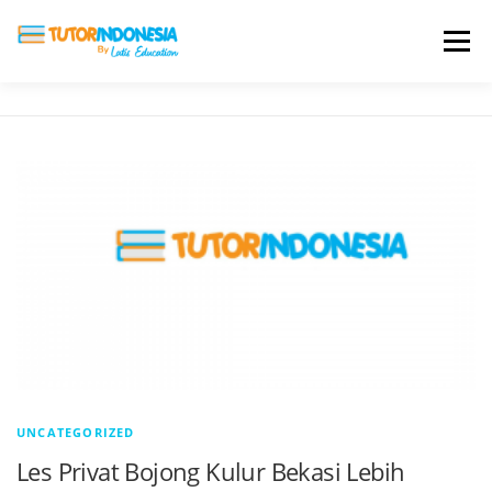
Menu
HOME
ABOUT US
JADI PENGAJAR
BIAYA LES
TESTIMONI
PROFIL ALUMNI
BLOG
DAFTAR SEKOLAH
UNCATEGORIZED
Les Privat Bojong Kulur Bekasi Lebih