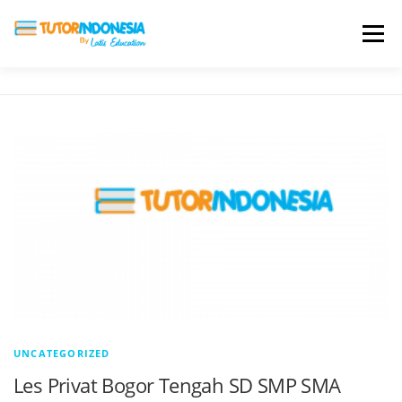
Menu
HOME
ABOUT US
JADI PENGAJAR
BIAYA LES
TESTIMONI
PROFIL ALUMNI
BLOG
DAFTAR SEKOLAH
UNCATEGORIZED
Les Privat Bogor Tengah SD SMP SMA