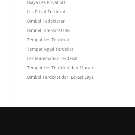
Biaya Les Privat SD
Les Privat Terdekat
Bimbel Kedokteran
Bimbel Intensif UTBK
Tempat Les Terdekat
Tempat Ngaji Terdekat
Les Matematika Terdekat
Tempat Les Terdekat dan Murah
Bimbel Terdekat dari Lokasi Saya