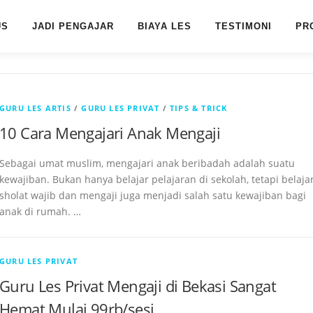
US
JADI PENGAJAR
BIAYA LES
TESTIMONI
PR
GURU LES ARTIS
/
GURU LES PRIVAT
/
TIPS & TRICK
10 Cara Mengajari Anak Mengaji
Sebagai umat muslim, mengajari anak beribadah adalah suatu
kewajiban. Bukan hanya belajar pelajaran di sekolah, tetapi belaja
sholat wajib dan mengaji juga menjadi salah satu kewajiban bagi
anak di rumah. …
GURU LES PRIVAT
Guru Les Privat Mengaji di Bekasi Sangat
Hemat Mulai 99rb/sesi