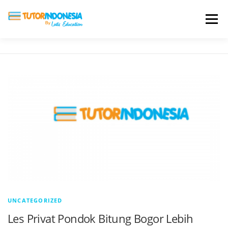
Menu
HOME
ABOUT US
JADI PENGAJAR
BIAYA LES
TESTIMONI
PROFIL ALUMNI
BLOG
DAFTAR SEKOLAH
UNCATEGORIZED
Les Privat Pondok Bitung Bogor Lebih