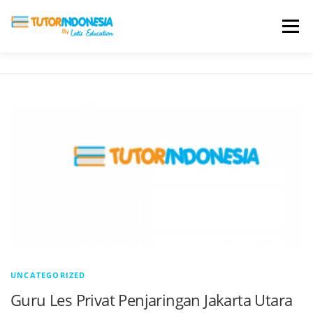
Menu
HOME
ABOUT US
JADI PENGAJAR
BIAYA LES
TESTIMONI
PROFIL ALUMNI
BLOG
DAFTAR SEKOLAH
UNCATEGORIZED
Guru Les Privat Penjaringan Jakarta Utara