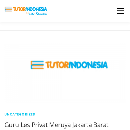
Menu
HOME
ABOUT US
JADI PENGAJAR
BIAYA LES
TESTIMONI
PROFIL ALUMNI
BLOG
DAFTAR SEKOLAH
UNCATEGORIZED
Guru Les Privat Meruya Jakarta Barat