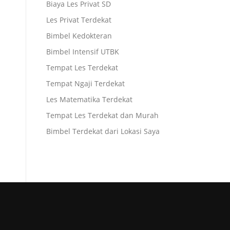
Biaya Les Privat SD
Les Privat Terdekat
Bimbel Kedokteran
Bimbel Intensif UTBK
Tempat Les Terdekat
Tempat Ngaji Terdekat
Les Matematika Terdekat
Tempat Les Terdekat dan Murah
Bimbel Terdekat dari Lokasi Saya