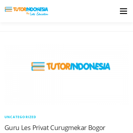
Menu
HOME
ABOUT US
JADI PENGAJAR
BIAYA LES
TESTIMONI
PROFIL ALUMNI
BLOG
DAFTAR SEKOLAH
UNCATEGORIZED
Guru Les Privat Curugmekar Bogor