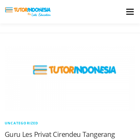
Menu
HOME
ABOUT US
JADI PENGAJAR
BIAYA LES
TESTIMONI
PROFIL ALUMNI
BLOG
DAFTAR SEKOLAH
UNCATEGORIZED
Guru Les Privat Cirendeu Tangerang