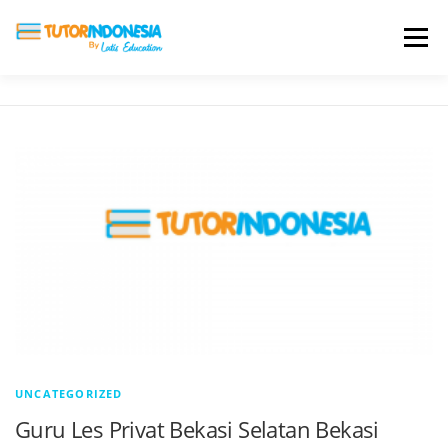
Menu
HOME
ABOUT US
JADI PENGAJAR
BIAYA LES
TESTIMONI
PROFIL ALUMNI
BLOG
DAFTAR SEKOLAH
UNCATEGORIZED
Guru Les Privat Bekasi Selatan Bekasi