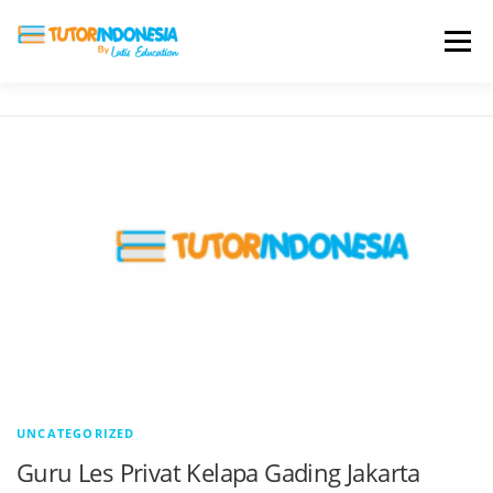
Menu
HOME
ABOUT US
JADI PENGAJAR
BIAYA LES
TESTIMONI
PROFIL ALUMNI
BLOG
DAFTAR SEKOLAH
UNCATEGORIZED
Guru Les Privat Kelapa Gading Jakarta