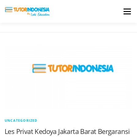
Menu
HOME
ABOUT US
JADI PENGAJAR
BIAYA LES
TESTIMONI
PROFIL ALUMNI
BLOG
DAFTAR SEKOLAH
UNCATEGORIZED
Les Privat Kedoya Jakarta Barat Bergaransi