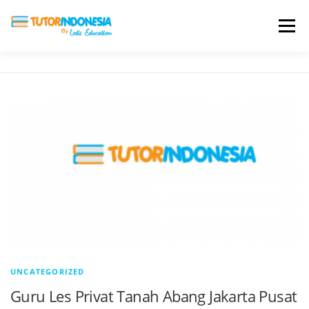
Menu
HOME
ABOUT US
JADI PENGAJAR
BIAYA LES
TESTIMONI
PROFIL ALUMNI
BLOG
DAFTAR SEKOLAH
UNCATEGORIZED
Guru Les Privat Tanah Abang Jakarta Pusat