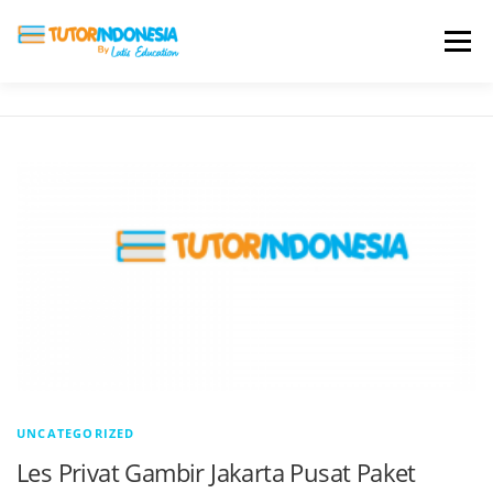
Menu
HOME
ABOUT US
JADI PENGAJAR
BIAYA LES
TESTIMONI
PROFIL ALUMNI
BLOG
DAFTAR SEKOLAH
UNCATEGORIZED
Les Privat Gambir Jakarta Pusat Paket