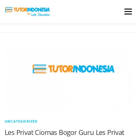
Menu
HOME
ABOUT US
JADI PENGAJAR
BIAYA LES
TESTIMONI
PROFIL ALUMNI
BLOG
DAFTAR SEKOLAH
UNCATEGORIZED
Les Privat Ciomas Bogor Guru Les Privat