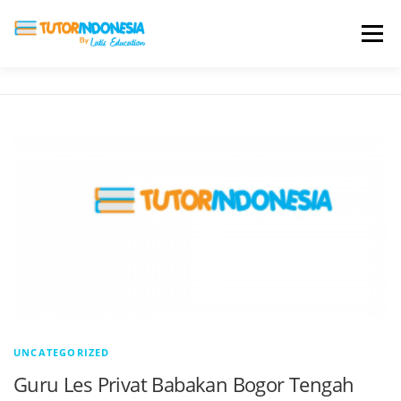
Menu
HOME
ABOUT US
JADI PENGAJAR
BIAYA LES
TESTIMONI
PROFIL ALUMNI
BLOG
DAFTAR SEKOLAH
UNCATEGORIZED
Guru Les Privat Babakan Bogor Tengah