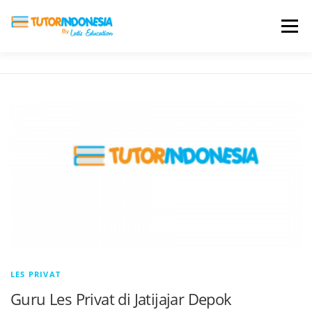
Menu
HOME
ABOUT US
JADI PENGAJAR
BIAYA LES
TESTIMONI
PROFIL ALUMNI
BLOG
DAFTAR SEKOLAH
LES PRIVAT
Guru Les Privat di Jatijajar Depok