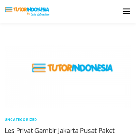
Menu
HOME
ABOUT US
JADI PENGAJAR
BIAYA LES
TESTIMONI
PROFIL ALUMNI
BLOG
DAFTAR SEKOLAH
UNCATEGORIZED
Les Privat Gambir Jakarta Pusat Paket