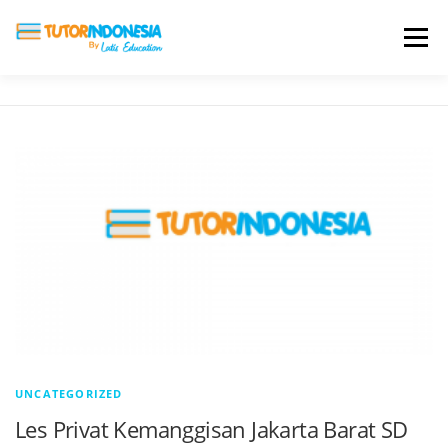
Menu
HOME
ABOUT US
JADI PENGAJAR
BIAYA LES
TESTIMONI
PROFIL ALUMNI
BLOG
DAFTAR SEKOLAH
UNCATEGORIZED
Les Privat Kemanggisan Jakarta Barat SD