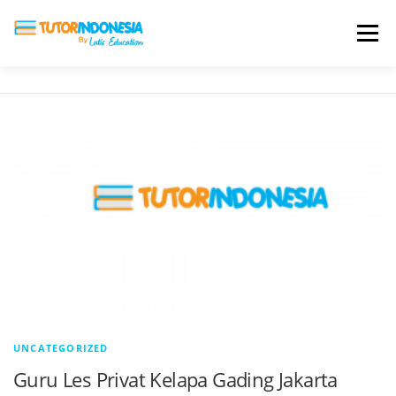
Menu
HOME
ABOUT US
JADI PENGAJAR
BIAYA LES
TESTIMONI
PROFIL ALUMNI
BLOG
DAFTAR SEKOLAH
UNCATEGORIZED
Guru Les Privat Kelapa Gading Jakarta