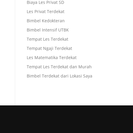
Biaya Les Privat SD
Les Privat Terdekat
Bimbel Kedokteran
Bimbel Intensif UTBK
Tempat Les Terdekat
Tempat Ngaji Terdekat
Les Matematika Terdekat
Tempat Les Terdekat dan Murah
Bimbel Terdekat dari Lokasi Saya