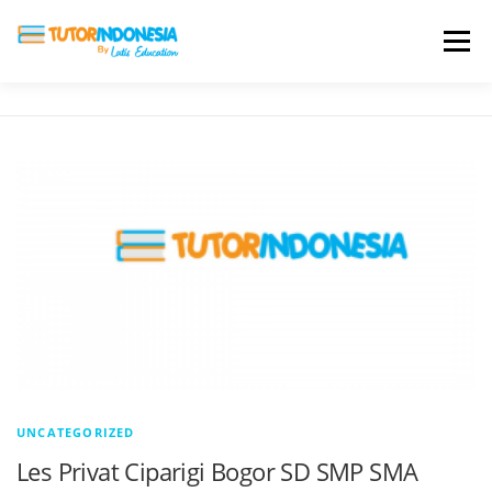
Menu
HOME
ABOUT US
JADI PENGAJAR
BIAYA LES
TESTIMONI
PROFIL ALUMNI
BLOG
DAFTAR SEKOLAH
UNCATEGORIZED
Les Privat Ciparigi Bogor SD SMP SMA