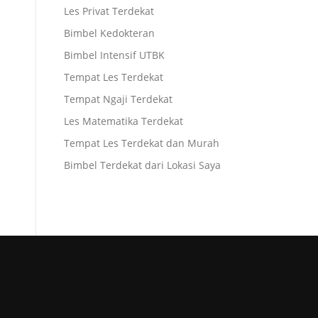
Les Privat Terdekat
Bimbel Kedokteran
Bimbel Intensif UTBK
Tempat Les Terdekat
Tempat Ngaji Terdekat
Les Matematika Terdekat
Tempat Les Terdekat dan Murah
Bimbel Terdekat dari Lokasi Saya