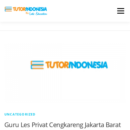
Menu
HOME
ABOUT US
JADI PENGAJAR
BIAYA LES
TESTIMONI
PROFIL ALUMNI
BLOG
DAFTAR SEKOLAH
UNCATEGORIZED
Guru Les Privat Cengkareng Jakarta Barat